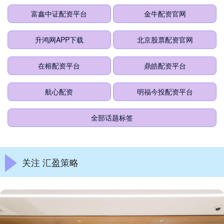
富鑫中证配资平台
金牛配资官网
升鸿网APP下载
北京股票配资官网
在榕配资平台
鼎皓配资平台
航心配资
明福今投配资平台
全部话题标签
关注 汇盈策略