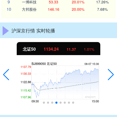
9
一博科技
53.33
20.01%
17.26%
10
方邦股份
146.16
20.00%
7.68%
沪深京行情 实时轮播
北证50
1134.24
11.37
1.01%