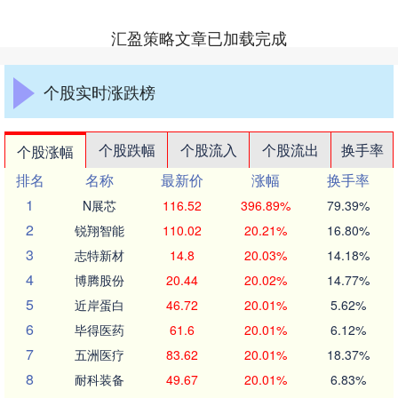
汇盈策略文章已加载完成
个股实时涨跌榜
个股跌幅
个股流入
个股流出
换手率
个股涨幅
排名
名称
最新价
涨幅
换手率
1
N展芯
116.52
396.89%
79.39%
2
锐翔智能
110.02
20.21%
16.80%
3
志特新材
14.8
20.03%
14.18%
4
博腾股份
20.44
20.02%
14.77%
5
近岸蛋白
46.72
20.01%
5.62%
6
毕得医药
61.6
20.01%
6.12%
7
五洲医疗
83.62
20.01%
18.37%
8
耐科装备
49.67
20.01%
6.83%