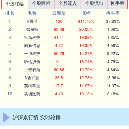
个股跌幅
个股流入
个股流出
换手率
个股涨幅
排名
名称
最新价
涨幅
换手率
1
N展芯
120
411.73%
37.83%
2
锴威特
93.38
20.00%
1.39%
3
宏昌科技
41.41
19.99%
1.85%
4
同辉信息
4.27
16.35%
4.58%
5
一博科技
50.78
14.27%
8.22%
6
聆达股份
10.1
13.74%
4.78%
7
百普赛斯
60.86
12.79%
4.34%
8
N吉和昌
36.8
12.78%
13.99%
9
英特科技
17.7
11.67%
11.07%
10
冀衡医药
4.13
10.13%
2.18%
沪深京行情 实时轮播