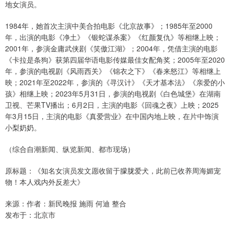
地女演员。
1984年，她首次主演中美合拍电影《北京故事》；1985年至2000
年，出演的电影《净土》《银蛇谋杀案》《红颜复仇》等相继上映；
2001年，参演金庸武侠剧《笑傲江湖》；2004年，凭借主演的电影
《卡拉是条狗》获第四届华语电影传媒最佳女配角奖；2005年至2020
年，参演的电视剧《风雨西关》《锦衣之下》《春来怒江》等相继上
映；2021年至2022年，参演的《寻汉计》《天才基本法》《亲爱的小
孩》相继上映；2023年5月31日，参演的电视剧《白色城堡》在湖南
卫视、芒果TV播出；6月2日，主演的电影《回魂之夜》上映；2025
年3月15日，主演的电影《真爱营业》在中国内地上映，在片中饰演
小梨奶奶。
（综合自潮新闻、纵览新闻、都市现场）
原标题：《知名女演员发文愿收留于朦胧爱犬，此前已收养周海媚宠
物！本人戏内外反差大》
来源：作者：新民晚报 施雨 何迪 整合
发布于：北京市