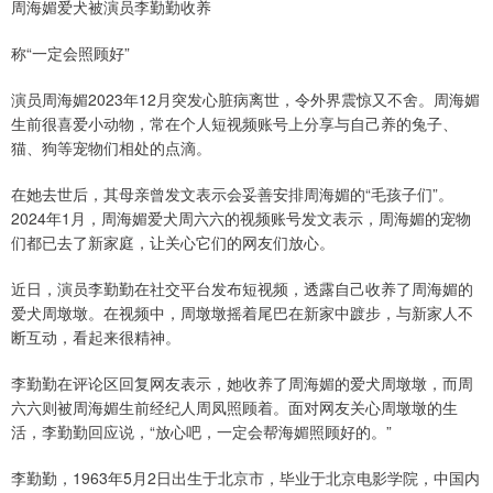
周海媚爱犬被演员李勤勤收养
称“一定会照顾好”
演员周海媚2023年12月突发心脏病离世，令外界震惊又不舍。周海媚
生前很喜爱小动物，常在个人短视频账号上分享与自己养的兔子、
猫、狗等宠物们相处的点滴。
在她去世后，其母亲曾发文表示会妥善安排周海媚的“毛孩子们”。
2024年1月，周海媚爱犬周六六的视频账号发文表示，周海媚的宠物
们都已去了新家庭，让关心它们的网友们放心。
近日，演员李勤勤在社交平台发布短视频，透露自己收养了周海媚的
爱犬周墩墩。在视频中，周墩墩摇着尾巴在新家中踱步，与新家人不
断互动，看起来很精神。
李勤勤在评论区回复网友表示，她收养了周海媚的爱犬周墩墩，而周
六六则被周海媚生前经纪人周凤照顾着。面对网友关心周墩墩的生
活，李勤勤回应说，“放心吧，一定会帮海媚照顾好的。”
李勤勤，1963年5月2日出生于北京市，毕业于北京电影学院，中国内