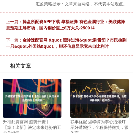
汇盈策略提示：文章来自网络，不代表本站观点。
上一篇：
操盘所配资APP下载 华福证券-有色金属行业：美联储降
息预期主导市场，国内铜价重上8万大关-250914
下一篇：
金岭速配官网 &quot;漂洋过海&quot;到贵阳？市民捡到
一只&quot;外国鸽&quot;，脚环信息显示竟来自比利时
相关文章
升福配资官网 趋势开麦丨
联丰优配 温峥嵘为李心洁爆灯
【燥！出新】决定未来趋势的五
示好遭婉拒，全程保持微笑，很
个关键词
体面