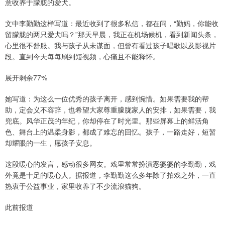
意收养于朦胧的爱犬。
文中李勤勤这样写道：最近收到了很多私信，都在问，“勤妈，你能收
留朦胧的两只爱犬吗？”那天早晨，我正在机场候机，看到新闻头条，
心里很不舒服。我与孩子从未谋面，但曾有看过孩子唱歌以及影视片
段。直到今天每每刷到短视频，心痛且不能释怀。
展开剩余77%
她写道：为这么一位优秀的孩子离开，感到惋惜。如果需要我的帮
助，定会义不容辞，也希望大家尊重朦胧家人的安排，如果需要，我
兜底。风华正茂的年纪，你却停在了时光里。那些屏幕上的鲜活角
色、舞台上的温柔身影，都成了难忘的回忆。孩子，一路走好，短暂
却耀眼的一生，愿孩子安息。
这段暖心的发言，感动很多网友。戏里常常扮演恶婆婆的李勤勤，戏
外竟是十足的暖心人。据报道，李勤勤这么多年除了拍戏之外，一直
热衷于公益事业，家里收养了不少流浪猫狗。
此前报道