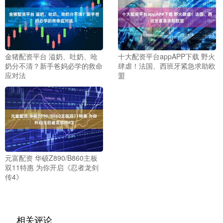
金猪配资平台 溢奶、吐奶、呛
十大配资平台appAPP下载 野火
奶分不清？新手爸妈必学的救命
肆虐！法国、西班牙紧急求助欧
应对法
盟
元富配资 华硕Z890/B860主板
双11特惠 为你开启《忍者龙剑
传4》
相关评论