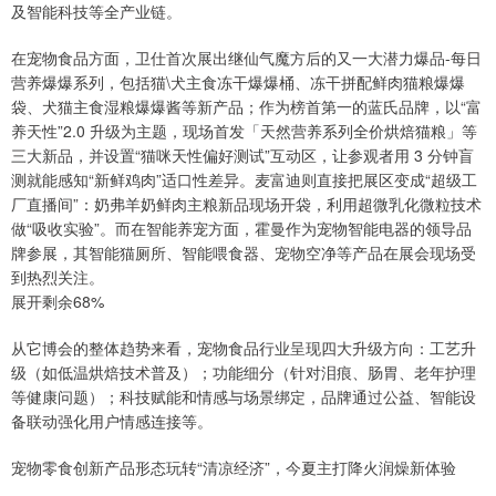
及智能科技等全产业链。
在宠物食品方面，卫仕首次展出继仙气魔方后的又一大潜力爆品-每日
营养爆爆系列，包括猫\犬主食冻干爆爆桶、冻干拼配鲜肉猫粮爆爆
袋、犬猫主食湿粮爆爆酱等新产品；作为榜首第一的蓝氏品牌，以“富
养天性”2.0 升级为主题，现场首发「天然营养系列全价烘焙猫粮」等
三大新品，并设置“猫咪天性偏好测试”互动区，让参观者用 3 分钟盲
测就能感知“新鲜鸡肉”适口性差异。麦富迪则直接把展区变成“超级工
厂直播间”：奶弗羊奶鲜肉主粮新品现场开袋，利用超微乳化微粒技术
做“吸收实验”。而在智能养宠方面，霍曼作为宠物智能电器的领导品
牌参展，其智能猫厕所、智能喂食器、宠物空净等产品在展会现场受
到热烈关注。
展开剩余68%
从它博会的整体趋势来看，宠物食品行业呈现四大升级方向：工艺升
级（如低温烘焙技术普及）；功能细分（针对泪痕、肠胃、老年护理
等健康问题）；科技赋能和情感与场景绑定，品牌通过公益、智能设
备联动强化用户情感连接等。
宠物零食创新产品形态玩转“清凉经济”，今夏主打降火润燥新体验