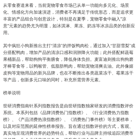
从零食赛道来看，当前宠物零食市场已从单一功能向多元化、场景
化、情感化方向加速演进，消费者不再满足于传统形态，而是追求更
丰富的产品组合与创意设计，特别是在夏季，宠物零食中融入"凉
意"元素的趋势尤为明显，如冰淇淋、果冻、奶冻等冰凉品类的创新应
用。
其中疯狂小狗新推出主打“清凉”的拌饭鸭肉松，通过加入“甘甜雪梨”成
分搭配鸭肉，增加产品的清凉口感和润肺降火功能；此外搭配鲜蔬莓
果桶新品，帮助狗狗平衡膳食，降低身体负担。麦富迪则推出狗狗磨
牙棒零食等，以鸭喉管、低脂肪鸭肉，帮助宠物清爽去油。此外像嬉
皮狗等宠物用品的新兴品牌，也在不断推出各类蔬菜冻干、霉果冻干
等产品，创新多元口味的同时，补充所需营养元素。
榜单说明
世研消费指南针系列指数报告是由世研指数独家研发的消费指数评价
系统。本系列包括《品牌消费热门指数榜》、《行业消费热力指数
榜》、《产品消费热浪指数榜》、《消费热门事件榜》等主要榜单，
以及对应范围的延伸性榜单报告。旨在通过指数评价的方式，客观、
真实地呈现消费世界的趋势特点，帮助行业与品牌主持续追踪消费市