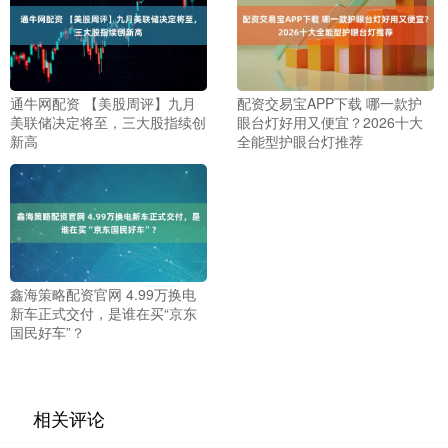
通牛网配资 【美股周评】九月
配资交易宝APP下载 哪一款护
美联储决定将至，三大股指续创
眼台灯好用又便宜？2026十大
新高
全能型护眼台灯推荐
鑫海策略配资官网 4.99万换电
新车正式交付，是谁在买“京东
国民好车”？
相关评论