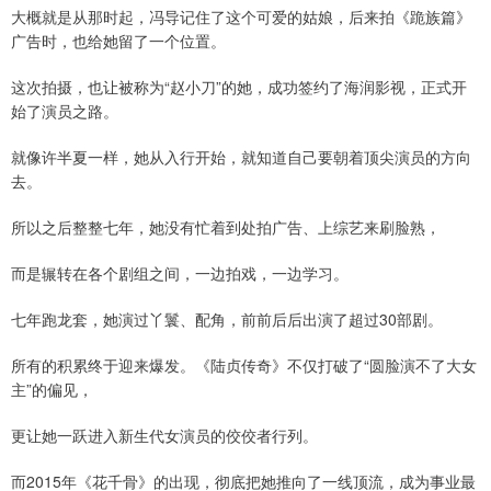
大概就是从那时起，冯导记住了这个可爱的姑娘，后来拍《跪族篇》
广告时，也给她留了一个位置。
这次拍摄，也让被称为“赵小刀”的她，成功签约了海润影视，正式开
始了演员之路。
就像许半夏一样，她从入行开始，就知道自己要朝着顶尖演员的方向
去。
所以之后整整七年，她没有忙着到处拍广告、上综艺来刷脸熟，
而是辗转在各个剧组之间，一边拍戏，一边学习。
七年跑龙套，她演过丫鬟、配角，前前后后出演了超过30部剧。
所有的积累终于迎来爆发。《陆贞传奇》不仅打破了“圆脸演不了大女
主”的偏见，
更让她一跃进入新生代女演员的佼佼者行列。
而2015年《花千骨》的出现，彻底把她推向了一线顶流，成为事业最