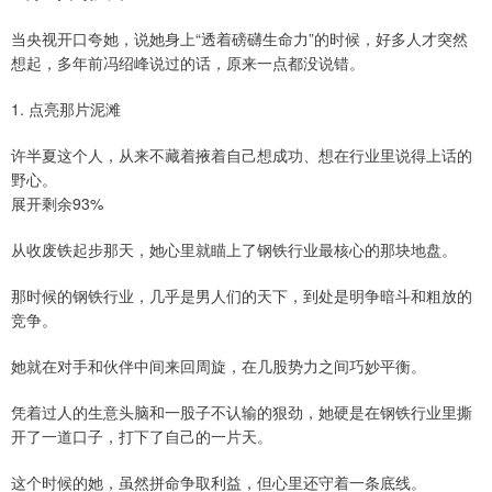
当央视开口夸她，说她身上“透着磅礴生命力”的时候，好多人才突然
想起，多年前冯绍峰说过的话，原来一点都没说错。
1. 点亮那片泥滩
许半夏这个人，从来不藏着掖着自己想成功、想在行业里说得上话的
野心。
展开剩余93%
从收废铁起步那天，她心里就瞄上了钢铁行业最核心的那块地盘。
那时候的钢铁行业，几乎是男人们的天下，到处是明争暗斗和粗放的
竞争。
她就在对手和伙伴中间来回周旋，在几股势力之间巧妙平衡。
凭着过人的生意头脑和一股子不认输的狠劲，她硬是在钢铁行业里撕
开了一道口子，打下了自己的一片天。
这个时候的她，虽然拼命争取利益，但心里还守着一条底线。