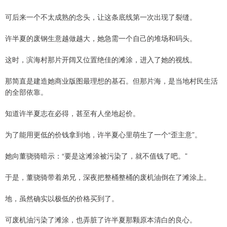
可后来一个不太成熟的念头，让这条底线第一次出现了裂缝。
许半夏的废钢生意越做越大，她急需一个自己的堆场和码头。
这时，滨海村那片开阔又位置绝佳的滩涂，进入了她的视线。
那简直是建造她商业版图最理想的基石。但那片海，是当地村民生活
的全部依靠。
知道许半夏志在必得，甚至有人坐地起价。
为了能用更低的价钱拿到地，许半夏心里萌生了一个“歪主意”。
她向董骁骑暗示：“要是这滩涂被污染了，就不值钱了吧。”
于是，董骁骑带着弟兄，深夜把整桶整桶的废机油倒在了滩涂上。
地，虽然确实以极低的价格买到了。
可废机油污染了滩涂，也弄脏了许半夏那颗原本清白的良心。