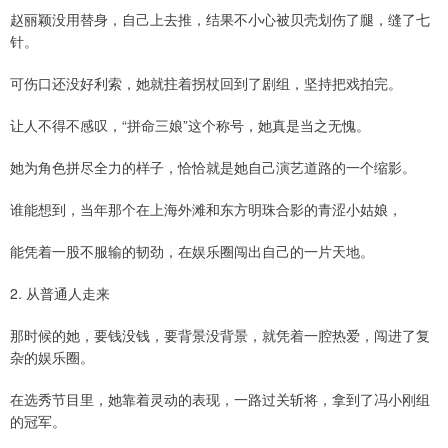
赵丽颖没用替身，自己上去推，结果不小心被贝壳划伤了腿，缝了七
针。
可伤口还没好利索，她就拄着拐杖回到了剧组，坚持把戏拍完。
让人不得不感叹，“拼命三娘”这个称号，她真是当之无愧。
她为角色拼尽全力的样子，恰恰就是她自己演艺道路的一个缩影。
谁能想到，当年那个在上海外滩和东方明珠合影的青涩小姑娘，
能凭着一股不服输的韧劲，在娱乐圈闯出自己的一片天地。
2. 从普通人走来
那时候的她，要钱没钱，要背景没背景，就凭着一腔热爱，闯进了复
杂的娱乐圈。
在选秀节目里，她靠着灵动的表现，一路过关斩将，拿到了冯小刚组
的冠军。