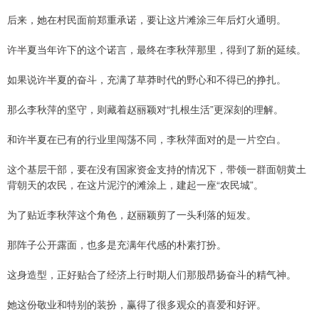
后来，她在村民面前郑重承诺，要让这片滩涂三年后灯火通明。
许半夏当年许下的这个诺言，最终在李秋萍那里，得到了新的延续。
如果说许半夏的奋斗，充满了草莽时代的野心和不得已的挣扎。
那么李秋萍的坚守，则藏着赵丽颖对“扎根生活”更深刻的理解。
和许半夏在已有的行业里闯荡不同，李秋萍面对的是一片空白。
这个基层干部，要在没有国家资金支持的情况下，带领一群面朝黄土
背朝天的农民，在这片泥泞的滩涂上，建起一座“农民城”。
为了贴近李秋萍这个角色，赵丽颖剪了一头利落的短发。
那阵子公开露面，也多是充满年代感的朴素打扮。
这身造型，正好贴合了经济上行时期人们那股昂扬奋斗的精气神。
她这份敬业和特别的装扮，赢得了很多观众的喜爱和好评。