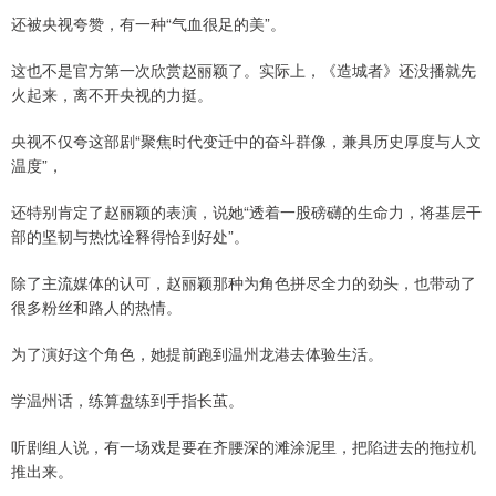
还被央视夸赞，有一种“气血很足的美”。
这也不是官方第一次欣赏赵丽颖了。实际上，《造城者》还没播就先
火起来，离不开央视的力挺。
央视不仅夸这部剧“聚焦时代变迁中的奋斗群像，兼具历史厚度与人文
温度”，
还特别肯定了赵丽颖的表演，说她“透着一股磅礴的生命力，将基层干
部的坚韧与热忱诠释得恰到好处”。
除了主流媒体的认可，赵丽颖那种为角色拼尽全力的劲头，也带动了
很多粉丝和路人的热情。
为了演好这个角色，她提前跑到温州龙港去体验生活。
学温州话，练算盘练到手指长茧。
听剧组人说，有一场戏是要在齐腰深的滩涂泥里，把陷进去的拖拉机
推出来。